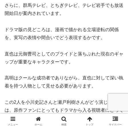
さらに、群馬テレビ、とちぎテレビ、テレビ岩手でも放送
開始日が案内されています。
ドラマ版の見どころは、漫画で描かれる立場逆転の関係
を、実写の表情や間合いでどう表現するかです。
直也は元御曹司としてのプライドと落ちぶれた現在のギャ
ップが重要なキャラクターです。
高明はクールな成功者でありながら、直也に対して深い執
着を持つ人物として見せる必要があります。
この2人を小川史記さんと瀬戸利樹さんがどう演じるのか
は、原作ファンにとってもドラマから入る視聴者にとって
も注目ポイントです。
メニュー
ホーム
検索
トップ
サイドバー