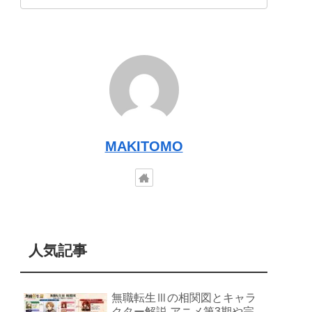
MAKITOMO
人気記事
無職転生Ⅲの相関図とキャラ
クター解説 アニメ第3期や完