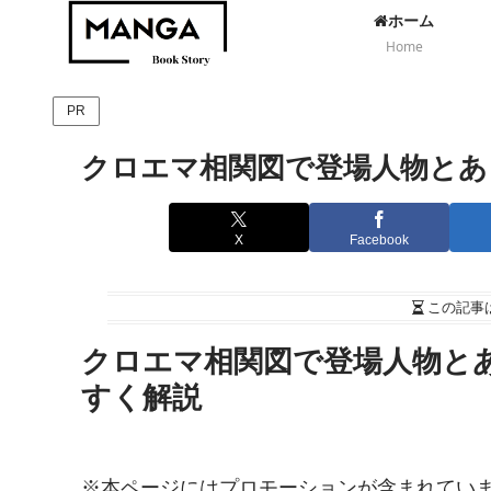
ホーム
Home
PR
クロエマ相関図で登場人物とあ
X
Facebook
この記事
クロエマ相関図で登場人物と
すく解説
※本ページにはプロモーションが含まれてい