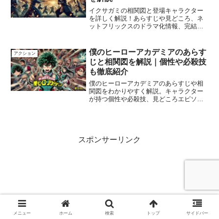
イクサガミの相関図と登場キャラクター
を詳しく解説！あらすじや見どころ、ネ
ットフリックスのドラマ化情報、完結や
どこで読めるかについても紹介します。
僕のヒーローアカデミアのあらす
アクション
じと相関図を解説｜個性や必殺技
も徹底紹介
僕のヒーローアカデミアのあらすじや相
関図をわかりやすく解説。キャラクター
が持つ個性や必殺技、見どころエピソー
ド、劇場版の公開時期、作者情報、どこ
で読めるかまで網羅しました。
スポンサーリンク
メニュー
ホーム
検索
トップ
サイドバー