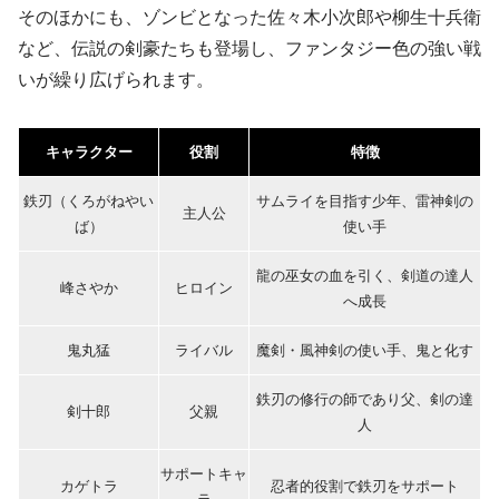
そのほかにも、ゾンビとなった佐々木小次郎や柳生十兵衛
など、伝説の剣豪たちも登場し、ファンタジー色の強い戦
いが繰り広げられます。
キャラクター
役割
特徴
鉄刃（くろがねやい
サムライを目指す少年、雷神剣の
主人公
ば）
使い手
龍の巫女の血を引く、剣道の達人
峰さやか
ヒロイン
へ成長
鬼丸猛
ライバル
魔剣・風神剣の使い手、鬼と化す
鉄刃の修行の師であり父、剣の達
剣十郎
父親
人
サポートキャ
カゲトラ
忍者的役割で鉄刃をサポート