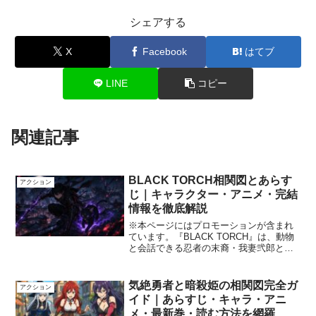
シェアする
X
Facebook
はてブ
LINE
コピー
関連記事
BLACK TORCH相関図とあらす
アクション
じ｜キャラクター・アニメ・完結
情報を徹底解説
※本ページにはプロモーションが含まれ
ています。『BLACK TORCH』は、動物
と会話できる忍者の末裔・我妻弐郎と、
黒猫の姿をした伝説の物ノ怪・羅睺を中
心に描く現代忍者バトル漫画です。この
記事では、BLACK TORCHの相関図を軸
気絶勇者と暗殺姫の相関図完全ガ
アクション
に、あら...
イド｜あらすじ・キャラ・アニ
メ・最新巻・読む方法を網羅