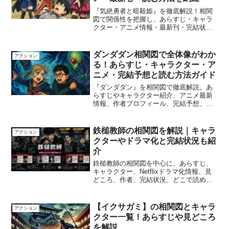
『気絶勇者と暗殺姫』を徹底解説！相関
図で関係性を把握し、あらすじ・キャラ
クター・アニメ情報・最新刊・完結状
況・読む方法まで丸ごと分かる決定版記
事
ダンダダン相関図で全体像がわか
アクション
る！あらすじ・キャラクター・ア
ニメ・完結予想と読む方法ガイド
『ダンダダン』を相関図で徹底解説。あ
らすじやキャラクター紹介、アニメ最新
情報、作者プロフィール、完結予想、見
どころ、どこで読めるかまで網羅したフ
ァン必見ブログ記事。
鉄槌教師の相関図を解説｜キャラ
アクション
クターやドラマ化と完結状況も紹
介
鉄槌教師の相関図を中心に、あらすじ、
キャラクター、Netflixドラマ化情報、見
どころ、作者、完結状況、どこで読める
かをわかりやすく解説します。
【イクサガミ】の相関図とキャラ
アクション
クター一覧！あらすじや見どころ
を解説