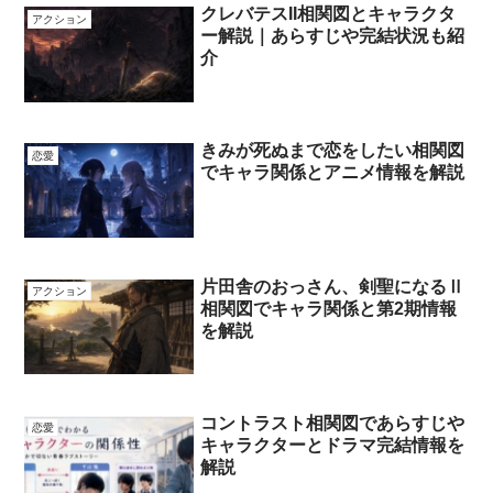
クレバテスII相関図とキャラクタ
アクション
ー解説｜あらすじや完結状況も紹
介
きみが死ぬまで恋をしたい相関図
恋愛
でキャラ関係とアニメ情報を解説
片田舎のおっさん、剣聖になるⅡ
アクション
相関図でキャラ関係と第2期情報
を解説
コントラスト相関図であらすじや
恋愛
キャラクターとドラマ完結情報を
解説