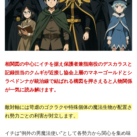
相関図の中心にイチを据え保護者兼指南役のデスカラスと
記録担当のクムギが近接し協会上層のマネーゴールドとシ
ラベドンナが統治線で結ばれる構図を押さえると人物関係
が一気に読み解けます。
敵対軸には苛虐のゴクラクや特殊個体の魔法生物が配置さ
れ勢力ごとの利害が対立します。
イチは“例外の男魔法使い”として各勢力から関心を集め味