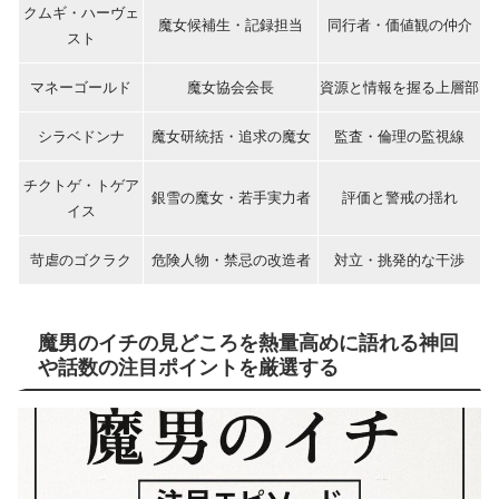
クムギ・ハーヴェ
魔女候補生・記録担当
同行者・価値観の仲介
スト
マネーゴールド
魔女協会会長
資源と情報を握る上層部
シラベドンナ
魔女研統括・追求の魔女
監査・倫理の監視線
チクトゲ・トゲア
銀雪の魔女・若手実力者
評価と警戒の揺れ
イス
苛虐のゴクラク
危険人物・禁忌の改造者
対立・挑発的な干渉
魔男のイチの見どころを熱量高めに語れる神回
や話数の注目ポイントを厳選する