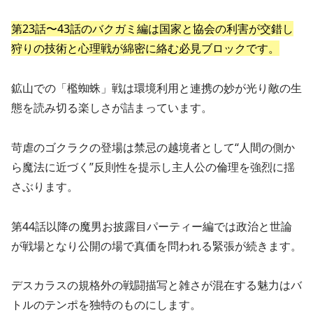
第23話〜43話のバクガミ編は国家と協会の利害が交錯し
狩りの技術と心理戦が綿密に絡む必見ブロックです。
鉱山での「檻蜘蛛」戦は環境利用と連携の妙が光り敵の生
態を読み切る楽しさが詰まっています。
苛虐のゴクラクの登場は禁忌の越境者として“人間の側か
ら魔法に近づく”反則性を提示し主人公の倫理を強烈に揺
さぶります。
第44話以降の魔男お披露目パーティー編では政治と世論
が戦場となり公開の場で真価を問われる緊張が続きます。
デスカラスの規格外の戦闘描写と雑さが混在する魅力はバ
トルのテンポを独特のものにします。