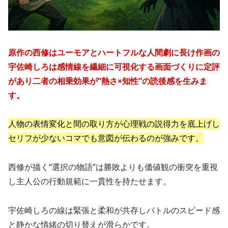
原作の西修はユーモアとハートフルな人間劇に長け作画の
宇佐崎しろは感情線を繊細に可視化する画面づくりに定評
があり二者の相乗効果が“熱さ×知性”の読後感を生みま
す。
人物の表情変化と間の取り方が心理戦の説得力を底上げし
セリフが少ないコマでも意図が伝わるのが強みです。
西修が描く“選択の物語”は勝敗よりも価値観の衝突を重視
し主人公の行動規範に一貫性を持たせます。
宇佐崎しろの線は緊張と柔和が共存しバトルのスピード感
と静かな情緒の切り替えが滑らかです。