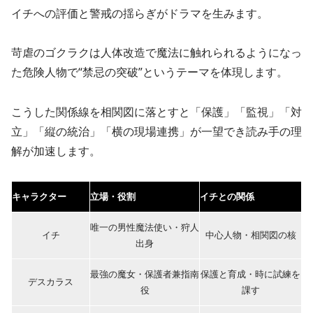
イチへの評価と警戒の揺らぎがドラマを生みます。
苛虐のゴクラクは人体改造で魔法に触れられるようになっ
た危険人物で“禁忌の突破”というテーマを体現します。
こうした関係線を相関図に落とすと「保護」「監視」「対
立」「縦の統治」「横の現場連携」が一望でき読み手の理
解が加速します。
キャラクター
立場・役割
イチとの関係
唯一の男性魔法使い・狩人
イチ
中心人物・相関図の核
出身
最強の魔女・保護者兼指南
保護と育成・時に試練を
デスカラス
役
課す