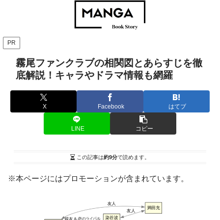
PR
霧尾ファンクラブの相関図とあらすじを徹
底解説！キャラやドラマ情報も網羅
X
Facebook
はてブ
LINE
コピー
この記事は
約9分
で読めます。
※本ページにはプロモーションが含まれています。