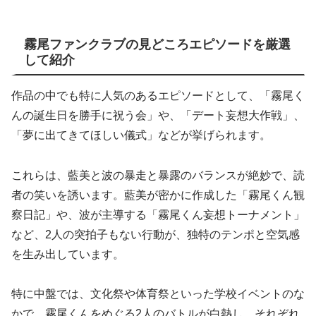
霧尾ファンクラブの見どころエピソードを厳選
して紹介
作品の中でも特に人気のあるエピソードとして、「霧尾く
んの誕生日を勝手に祝う会」や、「デート妄想大作戦」、
「夢に出てきてほしい儀式」などが挙げられます。
これらは、藍美と波の暴走と暴露のバランスが絶妙で、読
者の笑いを誘います。藍美が密かに作成した「霧尾くん観
察日記」や、波が主導する「霧尾くん妄想トーナメント」
など、2人の突拍子もない行動が、独特のテンポと空気感
を生み出しています。
特に中盤では、文化祭や体育祭といった学校イベントのな
かで、霧尾くんをめぐる2人のバトルが白熱し、それぞれ