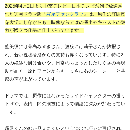
2025年4月2日より中京テレビ・日本テレビ系列で放送さ
れた実写ドラマ版『
霧尾ファンクラブ
』は、原作の雰囲気
を大切にしながらも、映像ならではの演出やキャストの魅
力が際立つ作品に仕上がっています。
藍美役には茅島みずきさん、波役には莉子さんが抜擢さ
れ、若い視聴者層からの支持も厚くなっています。特に2
人の絶妙な掛け合いや、日常のちょっとしたしぐさの再現
度が高く、原作ファンからも「まさにあのシーン！」と共
感の声が上がっています。
ドラマでは、原作にはなかったサイドキャラクターの掘り
下げや、表情・間の演技によって物語に深みが加わってい
ます。
霧尾くんの顔が見えにくいという演出も巧みに再現され、