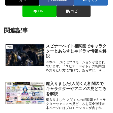
LINE
コピー
関連記事
スピナーベイト相関図でキャラク
学園
ターとあらすじやドラマ情報を解
説
※本ページにはプロモーションが含まれ
ています。『スピナーベイト』の相関図
を知りたい方に向けて、あらすじ、キャ
ラクター、アニメ、ドラマ、映画、見ど
ころ、作者、完結状況、どこで読めるか
までまとめて紹介します。『スピナーベ
魔入りました!入間くん相関図で
学園
イト』は、平凡な男子高校...
キャラクターやアニメの見どころ
を解説
魔入りました!入間くんの相関図でキャラ
クターやアニメの見どころを完全整理※
本ページにはプロモーションが含まれて
います。魔入りました!入間くんは、悪魔