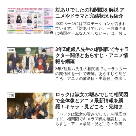
学校バビルスに通うことになった人間の
少年・鈴木入間を中心に、個性豊かなキ
対ありでしたの相関図を解説 ア
学園
ャラクターたちの関係...
ニメやドラマと完結状況も紹介
※本ページにはプロモーションが含まれ
ています。『対ありでした。～お嬢さま
は格闘ゲームなんてしない～』は、お嬢
さま学校を舞台に、格闘ゲームへ情熱を
燃やす少女たちの関係を描いた青春コメ
ディです。この記事では、『対ありでし
3年Z組銀八先生の相関図でキャラ
学園
た。～お嬢さまは格闘ゲー...
クター関係とあらすじ・アニメ情
報を網羅
3年Z組銀八先生の相関図でキャラクター
の関係性を一目で理解。あらすじや見ど
ころ、アニメの放送日・主題歌、作者と
完結情報、どこで読めるかまで丁寧に解
説します。
ロックは淑女の嗜みでして相関図
学園
で全体像とアニメ最新情報を網
羅！キャラ・見どころ・完結まで
解説
『ロックは淑女の嗜みでして』を徹底ガ
イド。相関図でキャラ関係を確認し、あ
らすじ・アニメ放送・見どころ・作者・
完結予想・読めるサービスまで最新情報
をまとめました。