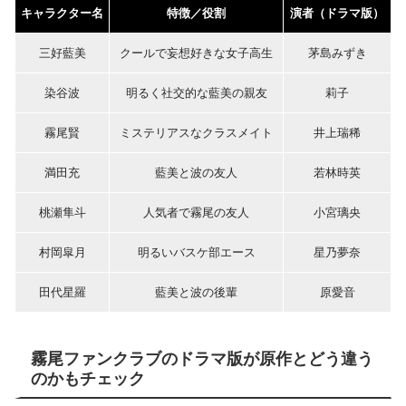
キャラクター名
特徴／役割
演者（ドラマ版）
三好藍美
クールで妄想好きな女子高生
茅島みずき
染谷波
明るく社交的な藍美の親友
莉子
霧尾賢
ミステリアスなクラスメイト
井上瑞稀
満田充
藍美と波の友人
若林時英
桃瀬隼斗
人気者で霧尾の友人
小宮璃央
村岡皐月
明るいバスケ部エース
星乃夢奈
田代星羅
藍美と波の後輩
原愛音
霧尾ファンクラブのドラマ版が原作とどう違う
のかもチェック