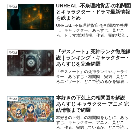
UNREAL -不条理雑貨店-の相関図
その他
とキャラクター・ドラマ最新情報
を総まとめ
UNREAL -不条理雑貨店-を相関図で整理
し、キャラクター、あらすじ、見どこ
ろ、ドラマ放送情報、作者、完結状況、
どこで読めるかまで網羅的に解説しま
す。
『デスノート』死神ランク徹底解
その他
説｜ランキング・キャラクター・
あらすじを完全網羅
『デスノート』の死神ランクやキャラク
ター、あらすじ・相関図、完結、見どこ
ろエピソード、どこで読めるかを徹底検
証した最新ガイドです。
本好きの下剋上の相関図を解説
その他
あらすじ キャラクター アニメ 完
結情報まで網羅
本好きの下剋上の相関図をもとに、あら
すじ、キャラクター、アニメ、見どこ
ろ、作者、完結しているか、どこで読め
るかをわかりやすく解説します。原作と
漫画の違いや楽しみ方もまとめました。