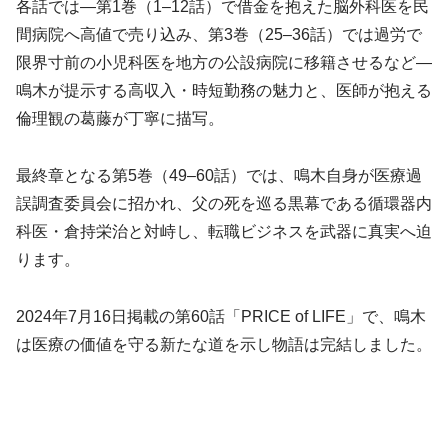
各話では—第1巻（1–12話）で借金を抱えた脳外科医を民
間病院へ高値で売り込み、第3巻（25–36話）では過労で
限界寸前の小児科医を地方の公設病院に移籍させるなど—
鳴木が提示する高収入・時短勤務の魅力と、医師が抱える
倫理観の葛藤が丁寧に描写。
最終章となる第5巻（49–60話）では、鳴木自身が医療過
誤調査委員会に招かれ、父の死を巡る黒幕である循環器内
科医・倉持栄治と対峙し、転職ビジネスを武器に真実へ迫
ります。
2024年7月16日掲載の第60話「PRICE of LIFE」で、鳴木
は医療の価値を守る新たな道を示し物語は完結しました。