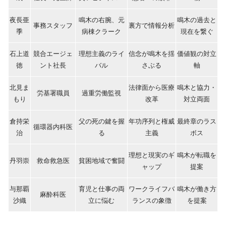
夜長亜
鳴木の右腕、元
鳴木の過去と
事務スタッフ
裏方で情報分析
季
病棟クラーク
現在を繋ぐ
石上道
競合エージェ
理想主義のライ
信念が鳴木を揺
価値観の対立
徳
ント社長
バル
さぶる
軸
北見ま
法律面から医療
鳴木と協力・
労基署職員
過重労働監視
もり
改革
対立両面
倉持栄
父の死の鍵を握
年功序列と権威
最終章のラス
循環器内科医
治
る
主義
ボス
理想と現実のギ
鳴木が転職を
丹羽崇
救命救急医
貧困地域で奮闘
ャップ
提案
与那覇
育児と仕事の両
ワークライフバ
鳴木が働き方
麻酔科医
沙織
立に悩む
ランスの象徴
を提案