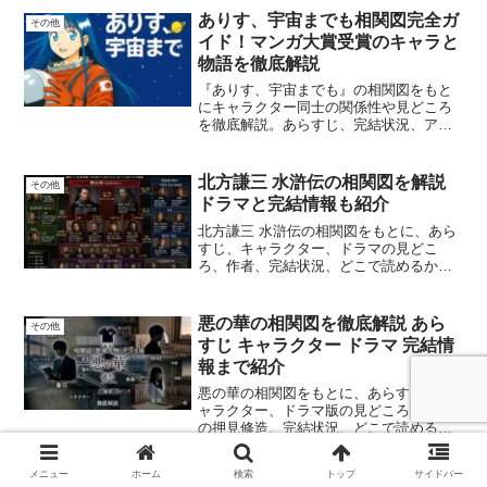
ありす、宇宙までも相関図完全ガ
その他
イド！マンガ大賞受賞のキャラと
物語を徹底解説
『ありす、宇宙までも』の相関図をもと
にキャラクター同士の関係性や見どころ
を徹底解説。あらすじ、完結状況、アニ
メ情報も紹介します。
北方謙三 水滸伝の相関図を解説
その他
ドラマと完結情報も紹介
北方謙三 水滸伝の相関図をもとに、あら
すじ、キャラクター、ドラマの見どこ
ろ、作者、完結状況、どこで読めるかを
わかりやすく解説します。
悪の華の相関図を徹底解説 あら
その他
すじ キャラクター ドラマ 完結情
報まで紹介
悪の華の相関図をもとに、あらすじ、キ
ャラクター、ドラマ版の見どころ、作者
の押見修造、完結状況、どこで読めるか
までわかりやすく解説します。原作と映
像版の違いもまとめてチェックできま
メニュー
ホーム
検索
トップ
サイドバー
す。