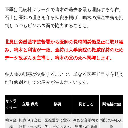
亜季は元病棟クラークで鳴木の過去を最も理解する存在。
石上は医師の理念を守る転職を掲げ、鳴木の拝金主義を批
判しつつもビジネス面で協力することも。
北見は労働基準監督署から医師の長時間労働是正に取り組
み、鳴木と利害が一致。倉持は大学病院の権威保持のため
データ改ざんを主導し、鳴木の父の死へ関与します。
各人物の思惑が交錯することで、単なる医療ドラマを超え
た群像劇としての厚みが生まれています。
キャラ
立場/職業
概要
見どころ
関係性の鍵
クター
鳴木金
転職仲介会社
医療過誤で父を
冷酷な交渉術と
物語の中心人
成
社長・元医師
失いビジネスへ
患者への贖罪
物