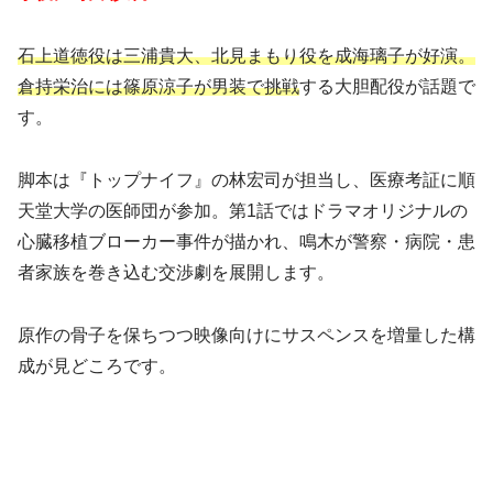
石上道徳役は三浦貴大、北見まもり役を成海璃子が好演。
倉持栄治には篠原涼子が男装で挑戦
する大胆配役が話題で
す。
脚本は『トップナイフ』の林宏司が担当し、医療考証に順
天堂大学の医師団が参加。第1話ではドラマオリジナルの
心臓移植ブローカー事件が描かれ、鳴木が警察・病院・患
者家族を巻き込む交渉劇を展開します。
原作の骨子を保ちつつ映像向けにサスペンスを増量した構
成が見どころです。