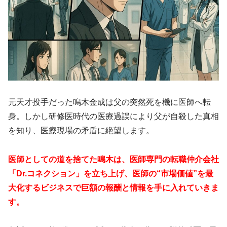
元天才投手だった鳴木金成は父の突然死を機に医師へ転
身。しかし研修医時代の医療過誤により父が自殺した真相
を知り、医療現場の矛盾に絶望します。
医師としての道を捨てた鳴木は、医師専門の転職仲介会社
「Dr.コネクション」を立ち上げ、医師の“市場価値”を最
大化するビジネスで巨額の報酬と情報を手に入れていきま
す。