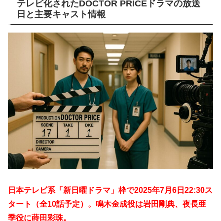
テレビ化されたDOCTOR PRICEドラマの放送
日と主要キャスト情報
日本テレビ系「新日曜ドラマ」枠で2025年7月6日22:30ス
タート（全10話予定）。鳴木金成役は岩田剛典、夜長亜
季役に蒔田彩珠。